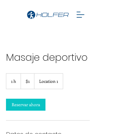
Masaje deportivo
1
peso
1 h
1
$1
Location 1
mexicano
Reservar ahora